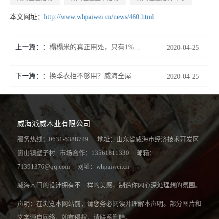
本文网址：
http://www.whpaiwei.cn/news/460.html
上一篇：
榻榻米的真正用处，只有1%的人才知道！威海派威木业教你如何认知
2020-04-25
下一篇：
换季衣柜不够用？威海全屋定制公司的这些设计甩别人十几条街！
2020-04-25
威海派威木业有限公司
服务热线：0631-5388749 地址：山东省威海市经济技术开发区
崮山镇壁子村 市场合作：13561811330 邮箱：
71391376@qq.com 网址：
whpaiwei.cn
威海木门的设计拥有不一样的美感，制造你内心深处理想的氛围。
声明：在浏览本网站前，请您务必阅读并理解本声明。部分图片和
文字源自网络，如有侵权，请联系删除。