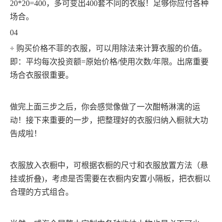
20*20=400，多可变出400套不同的衣服！足够你应付各种
场合。
04
÷ 购买价格不菲的衣服，可以用除法来计算衣服的价值。
即：平均每次投资额=原始价格/使用次数/年限。出席重要
场合衣服很重要。
做完上面三步之后，你会感觉像做了一次酣畅淋漓的运
动！接下来重要的一步，把整理好的衣服归纳入橱就大功
告成啦！
衣服放入衣橱中，可根据衣橱的尺寸和衣服放置方法（悬
挂或折叠
)，考虑是否需要在衣橱内安置小隔板，把衣橱以
合理的方式组合。