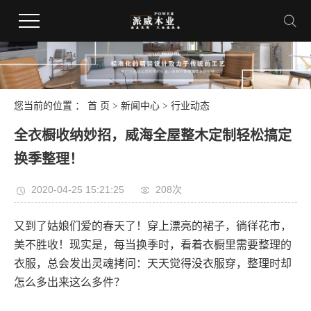
您当前的位置 ：
首 页
>
新闻中心
>
行业动态
全衣橱收纳妙招，威海全屋整木定制轻松搞定
换季整理！
2020-04-25 15:21:25
208次
又到了姑娘们爱的春天了！穿上漂亮的裙子，徜徉花市，
美不胜收！现实是，每当换季时，看着衣橱里需要整理的
衣服，总会发出灵魂拷问：天天觉得没衣服穿，整理时却
怎么多出来这么多件？