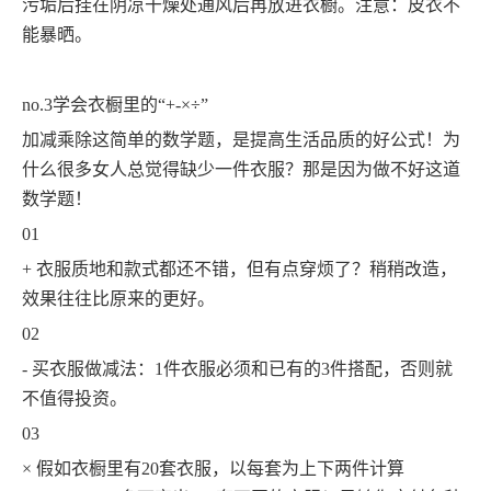
污垢后挂在阴凉干燥处通风后再放进衣橱。注意：皮衣不
能暴晒。
no.3学会衣橱里的“+-×÷”
加减乘除这简单的数学题，是提高生活品质的好公式！为
什么很多女人总觉得缺少一件衣服？那是因为做不好这道
数学题！
01
+ 衣服质地和款式都还不错，但有点穿烦了？稍稍改造，
效果往往比原来的更好。
02
- 买衣服做减法：1件衣服必须和已有的3件搭配，否则就
不值得投资。
03
× 假如衣橱里有20套衣服，以每套为上下两件计算